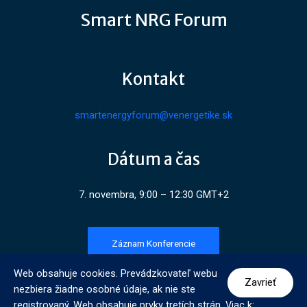
Smart NRG Forum
Kontakt
smartenergyforum@venergetike.sk
Dátum a čas
7. novembra, 9:00 – 12:30 GMT+2
Záznam Konferencie
Web obsahuje cookies. Prevádzkovateľ webu
Zavrieť
nezbiera žiadne osobné údaje, ak nie ste
registrovaný. Web obsahuje prvky tretích strán. Viac k: