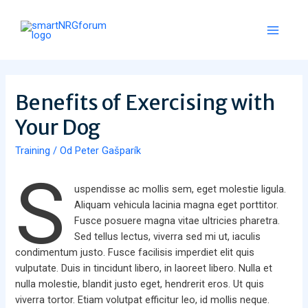
Preskočiť
na
obsah
Main
Menu
Benefits of Exercising with
Your Dog
Training
/ Od
Peter Gašparík
S
uspendisse ac mollis sem, eget molestie ligula.
Aliquam vehicula lacinia magna eget porttitor.
Fusce posuere magna vitae ultricies pharetra.
Sed tellus lectus, viverra sed mi ut, iaculis
condimentum justo. Fusce facilisis imperdiet elit quis
vulputate. Duis in tincidunt libero, in laoreet libero. Nulla et
nulla molestie, blandit justo eget, hendrerit eros. Ut quis
viverra tortor. Etiam volutpat efficitur leo, id mollis neque.